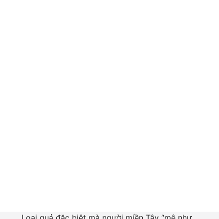
Loại quả đặc biệt mà người miền Tây “mê như