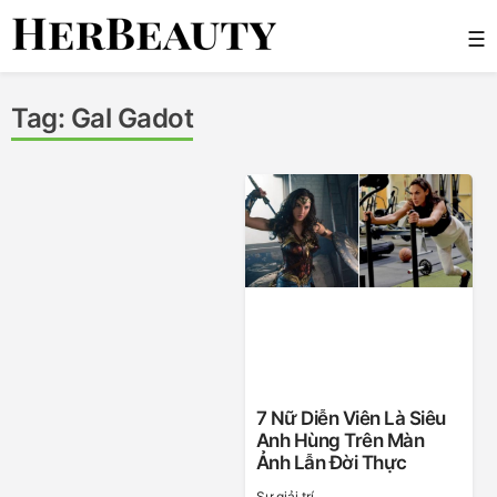
Skip
☰
to
content
Her Beauty
Tag:
Gal Gadot
7 Nữ Diễn Viên Là Siêu
Anh Hùng Trên Màn
Ảnh Lẫn Đời Thực
Sự giải trí