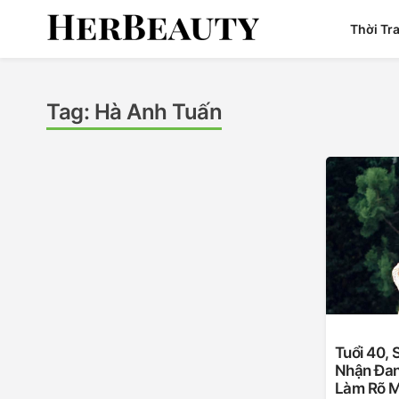
Skip
Thời Tr
to
content
Her Beauty
Tag:
Hà Anh Tuấn
Tuổi 40,
Nhận Đan
Làm Rõ M