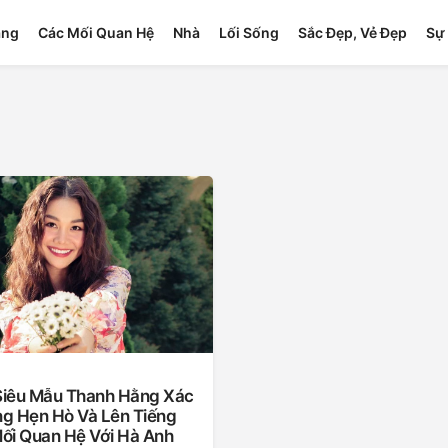
ang
Các Mối Quan Hệ
Nhà
Lối Sống
Sắc Đẹp, Vẻ Đẹp
Sự 
 Siêu Mẫu Thanh Hằng Xác
g Hẹn Hò Và Lên Tiếng
ối Quan Hệ Với Hà Anh