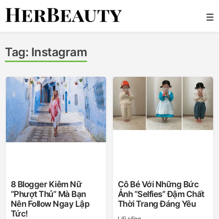
Skip
☰
to
content
Her Beauty
Tag:
Instagram
8 Blogger Kiêm Nữ
Cô Bé Với Những Bức
“phượt Thủ” Mà Bạn
Ảnh “selfies” Đậm Chất
Nên Follow Ngay Lập
Thời Trang Đáng Yêu
Tức!
Lối sống