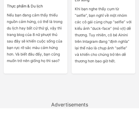
Thực phẩm & Du lịch
Khi bạn nghe thấy cụm từ
Nếu bạn đang cảm thấy thiếu
“selfie”, bạn nghĩ về một nhóm
nguồn cảm hứng, có thể là trong
các cô gái cùng chụp “selfie” với
du lịch hay bất cứ thứ gì, vậy thì
kiểu ảnh “duck-face” (mỏ vịt) dễ
trang blog của 8 nữ phượt thủ
thương. Tuy nhiên, cô bé Ainini
sau đây sẽ khiến cuộc sống của
trên Intagram đang “định nghĩa”
bạn rực rỡ sắc màu cảm hứng
lại thế nào là chụp ảnh “selfie”
hơn. Và biết đâu đấy, bạn cũng
và khiến cho chúng trở lên dễ
muốn trở nên giống họ thì sao?
thương hơn bao giờ hết.
Advertisements