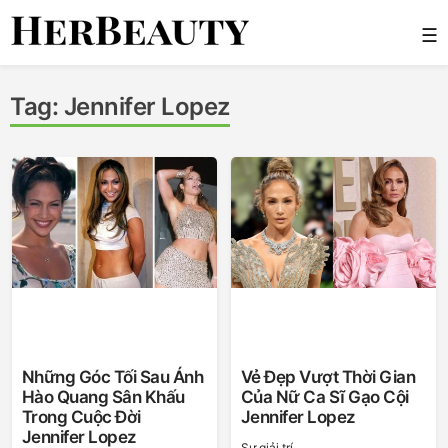
Skip
☰
to
content
Her Beauty
Tag:
Jennifer Lopez
Những Góc Tối Sau Ánh
Vẻ Đẹp Vượt Thời Gian
Hào Quang Sân Khấu
Của Nữ Ca Sĩ Gạo Cội
Trong Cuộc Đời
Jennifer Lopez
Jennifer Lopez
Sự giải trí