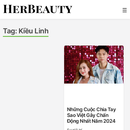
Skip
☰
to
content
Her Beauty
Tag:
Kiều Linh
Những Cuộc Chia Tay
Sao Việt Gây Chấn
Động Nhất Năm 2024
Sự giải trí