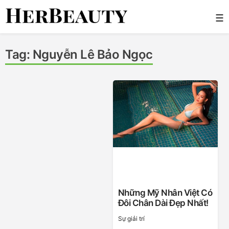
Skip
☰
to
content
Her Beauty
Tag:
Nguyễn Lê Bảo Ngọc
Những Mỹ Nhân Việt Có
Đôi Chân Dài Đẹp Nhất!
Sự giải trí