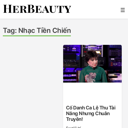
Skip
☰
to
content
Her Beauty
Tag:
Nhạc Tiền Chiến
Cố Danh Ca Lệ Thu Tài
Năng Nhưng Chuân
Truyên!
Sự giải trí