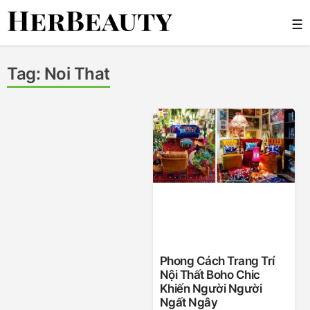
Skip
☰
to
content
Her Beauty
Tag:
Noi That
Phong Cách Trang Trí
Nội Thất Boho Chic
Khiến Người Người
Ngất Ngây