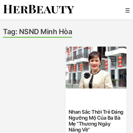
Skip
☰
to
content
Her Beauty
Tag:
NSND Minh Hòa
Nhan Sắc Thời Trẻ Đáng
Ngưỡng Mộ Của Ba Bà
Mẹ “Thương Ngày
Nắng Về”