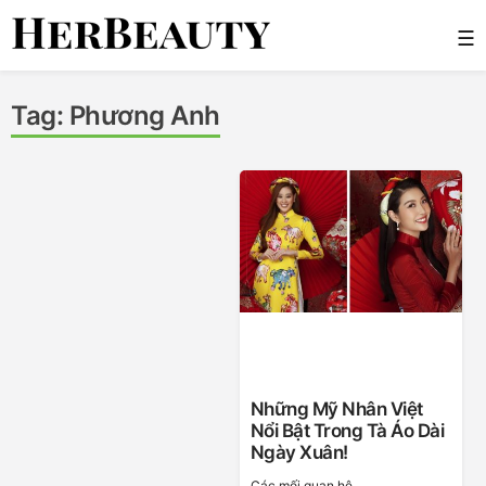
Skip
☰
to
content
Her Beauty
Tag:
Phương Anh
Những Mỹ Nhân Việt
Nổi Bật Trong Tà Áo Dài
Ngày Xuân!
Các mối quan hệ