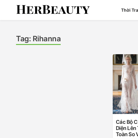
Skip
Thời Tr
to
content
Her Beauty
Tag:
Rihanna
Các Bộ C
Diện Lên
Toàn So 