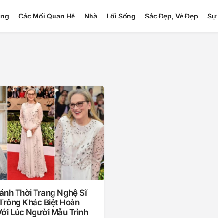
ang
Các Mối Quan Hệ
Nhà
Lối Sống
Sắc Đẹp, Vẻ Đẹp
Sự 
ánh Thời Trang Nghệ Sĩ
 Trông Khác Biệt Hoàn
Với Lúc Người Mẫu Trình