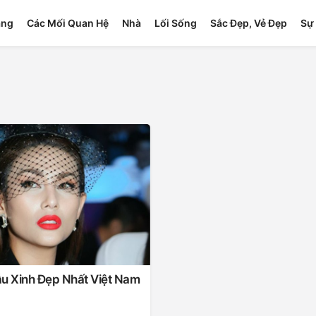
ang
Các Mối Quan Hệ
Nhà
Lối Sống
Sắc Đẹp, Vẻ Đẹp
Sự 
ẫu Xinh Đẹp Nhất Việt Nam