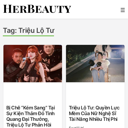
Skip
☰
to
content
Her Beauty
Tag:
Triệu Lộ Tư
Bị Chê “kém Sang” Tại
Triệu Lộ Tư: Quyền Lực
Sự Kiện Thảm Đỏ Tinh
Mềm Của Nữ Nghệ Sĩ
Quang Đại Thưởng,
Tài Năng Nhiều Thị Phi
Triệu Lộ Tư Phản Hồi
Sự giải trí