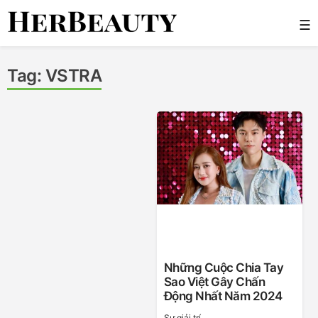
Skip
☰
to
content
Her Beauty
Tag:
VSTRA
Những Cuộc Chia Tay
Sao Việt Gây Chấn
Động Nhất Năm 2024
Sự giải trí