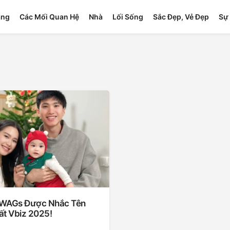
ang
Các Mối Quan Hệ
Nhà
Lối Sống
Sắc Đẹp, Vẻ Đẹp
Sự 
 WAGs Được Nhắc Tên
ất Vbiz 2025!