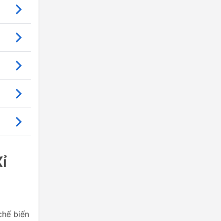
ỉ
chế biến