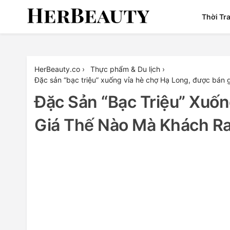
Skip
Thời Tr
to
content
Her Beauty
HerBeauty.co
›
Thực phẩm & Du lịch
›
Đặc sản “bạc triệu” xuống vỉa hè chợ Hạ Long, được bán
Đặc Sản “bạc Triệu” Xuố
Giá Thế Nào Mà Khách R