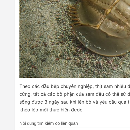
Theo các đầu bếp chuyên nghiệp, thịt sam nhiều đ
cứng, tất cả các bộ phận của sam đều có thể sử d
sống được 3 ngày sau khi lên bờ và yêu cầu quá t
khéo léo mới thực hiện được.