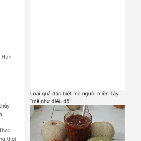
. Hơn
Loại quả đặc biệt mà người miền Tây
“mê như điếu đổ”
thủy
ua.
 Theo
ng thời