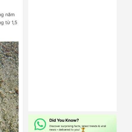
ững năm
g từ 1,5