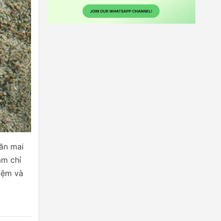
hần mai
am chỉ
iệm và