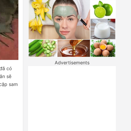
Advertisements
 đã có
dân sẽ
 cặp sam