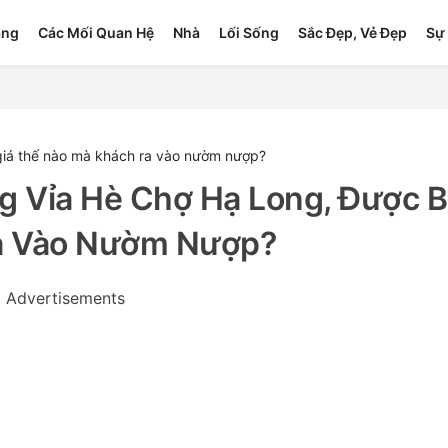
ang
Các Mối Quan Hệ
Nhà
Lối Sống
Sắc Đẹp, Vẻ Đẹp
Sự 
 giá thế nào mà khách ra vào nườm nượp?
ng Vỉa Hè Chợ Hạ Long, Được 
a Vào Nườm Nượp?
Advertisements