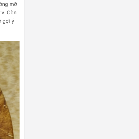
ướng mỡ
.v. Còn
 gợi ý