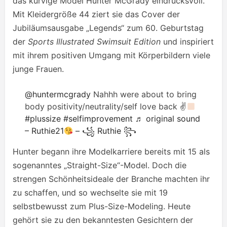
das kurvige Model Hunter McGrady eindrucksvoll.
Mit Kleidergröße 44 ziert sie das Cover der
Jubiläumsausgabe „Legends“ zum 60. Geburtstag
der
Sports Illustrated Swimsuit Edition
und inspiriert
mit ihrem positiven Umgang mit Körperbildern viele
junge Frauen.
@huntermcgrady
Nahhh were about to bring
body positivity/neutrality/self love back ✌
#plussize
#selfimprovement
♬ original sound
– Ruthie21
– ꧁ Ruthie ꧂
Hunter begann ihre Modelkarriere bereits mit 15 als
sogenanntes „Straight-Size“-Model. Doch die
strengen Schönheitsideale der Branche machten ihr
zu schaffen, und so wechselte sie mit 19
selbstbewusst zum Plus-Size-Modeling. Heute
gehört sie zu den bekanntesten Gesichtern der