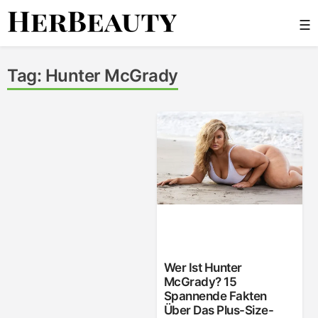
Skip
☰
to
content
Her Beauty
Tag:
Hunter McGrady
Wer Ist Hunter
McGrady? 15
Spannende Fakten
Über Das Plus-Size-