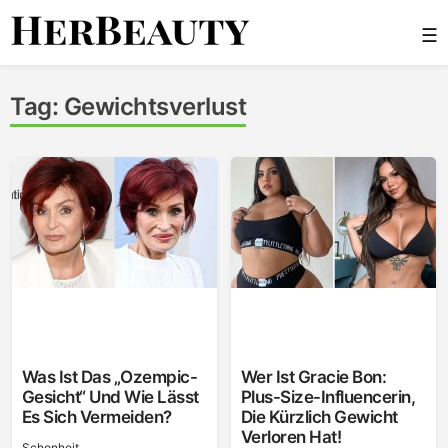
Skip
☰
to
content
Her Beauty
Tag:
Gewichtsverlust
Was Ist Das „Ozempic-
Wer Ist Gracie Bon:
Gesicht“ Und Wie Lässt
Plus-Size-Influencerin,
Es Sich Vermeiden?
Die Kürzlich Gewicht
Verloren Hat!
Schonheit