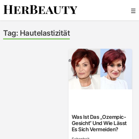
Skip
☰
to
content
Her Beauty
Tag:
Hautelastizität
Was Ist Das „Ozempic-
Gesicht“ Und Wie Lässt
Es Sich Vermeiden?
Schonheit