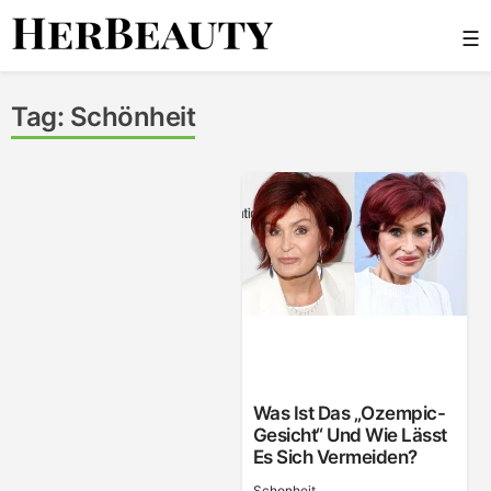
Skip
☰
to
content
Her Beauty
Tag:
Schönheit
Was Ist Das „Ozempic-
Gesicht“ Und Wie Lässt
Es Sich Vermeiden?
Schonheit