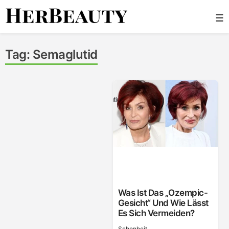
Skip
☰
to
content
Her Beauty
Tag:
Semaglutid
Was Ist Das „Ozempic-
Gesicht“ Und Wie Lässt
Es Sich Vermeiden?
Schonheit