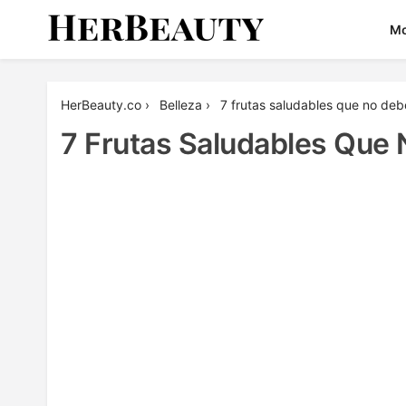
Skip
M
to
content
Her Beauty
HerBeauty.co
›
Belleza
›
7 frutas saludables que no debe
7 Frutas Saludables Que 