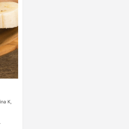
ina K,
r