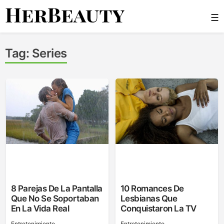
Skip
☰
to
content
Her Beauty
Tag:
Series
8 Parejas De La Pantalla
10 Romances De
Que No Se Soportaban
Lesbianas Que
En La Vida Real
Conquistaron La TV
Entretenimiento
Entretenimiento