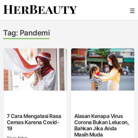
Skip
☰
to
content
Her Beauty
Tag:
Pandemi
7 Cara Mengatasi Rasa
Alasan Kenapa Virus
Cemas Karena Covid-
Corona Bukan Lelucon,
19
Bahkan Jika Anda
Masih Muda
Gaya-hidup