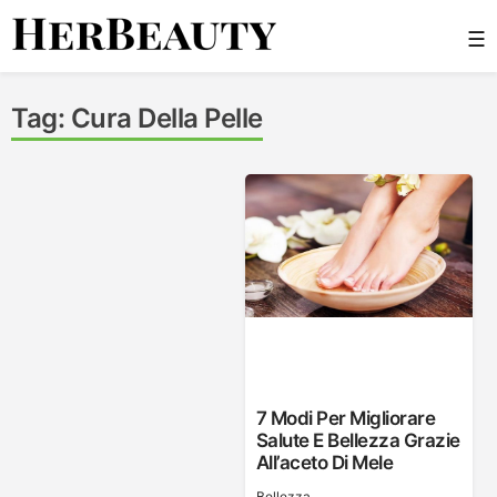
Skip
☰
to
content
Her Beauty
Tag:
Cura Della Pelle
7 Modi Per Migliorare
Salute E Bellezza Grazie
All’aceto Di Mele
Bellezza