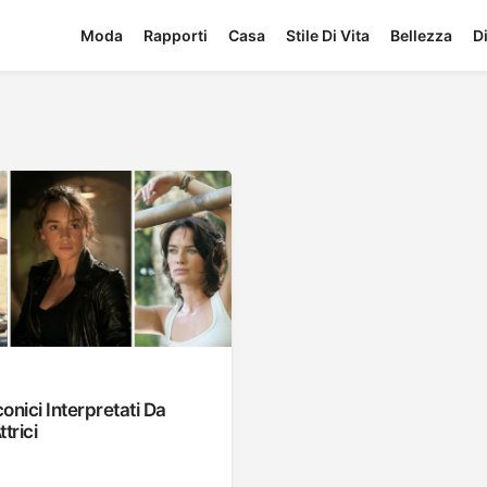
Moda
Rapporti
Casa
Stile Di Vita
Bellezza
D
conici Interpretati Da
trici