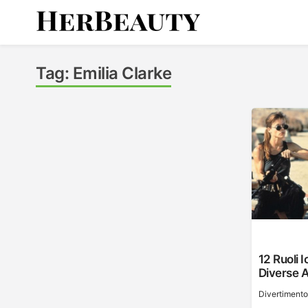
Skip
to
content
Her Beauty
Tag:
Emilia Clarke
12 Ruoli I
Diverse At
Divertimento