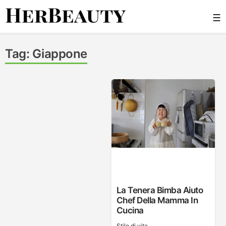
Skip
☰
to
content
Her Beauty
Tag:
Giappone
La Tenera Bimba Aiuto
Chef Della Mamma In
Cucina
Stile di vita