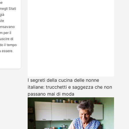
ne
egli Stati
già
ste
 pensavano
 per il
scire di
do il tempo
ra essere
I segreti della cucina delle nonne
italiane: trucchetti e saggezza che non
passano mai di moda