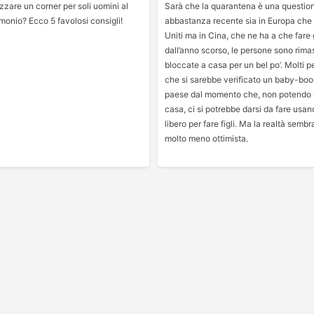
zare un corner per soli uomini al
Sarà che la quarantena è una questio
monio? Ecco 5 favolosi consigli!
abbastanza recente sia in Europa che n
Uniti ma in Cina, che ne ha a che fare 
dall’anno scorso, le persone sono rima
bloccate a casa per un bel po’. Molti
che si sarebbe verificato un baby-boom
paese dal momento che, non potendo u
casa, ci si potrebbe darsi da fare usan
libero per fare figli. Ma la realtà semb
molto meno ottimista.