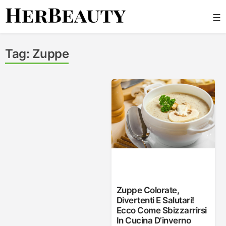
Skip
☰
to
content
Her Beauty
Tag:
Zuppe
Zuppe Colorate,
Divertenti E Salutari!
Ecco Come Sbizzarrirsi
In Cucina D’inverno