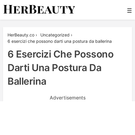
Skip
☰
to
content
Her Beauty
HerBeauty.co
›
Uncategorized
›
6 esercizi che possono darti una postura da ballerina
6 Esercizi Che Possono
Darti Una Postura Da
Ballerina
Advertisements