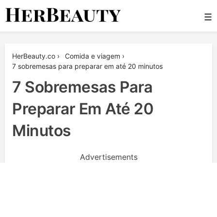
Skip
☰
to
content
Her Beauty
HerBeauty.co
›
Сomida e viagem
›
7 sobremesas para preparar em até 20 minutos
7 Sobremesas Para
Preparar Em Até 20
Minutos
Advertisements