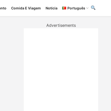
ento
Сomida E Viagem
Noticia
Português
Advertisements