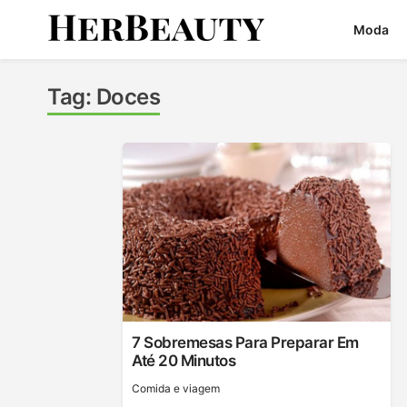
Skip
Moda
to
content
Her Beauty
Tag:
Doces
7 Sobremesas Para Preparar Em
Até 20 Minutos
Сomida e viagem