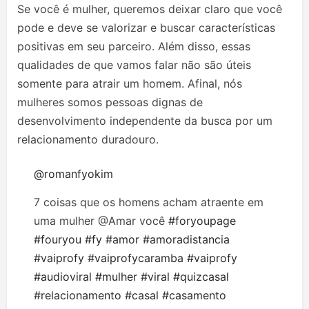
Se você é mulher, queremos deixar claro que você
pode e deve se valorizar e buscar características
positivas em seu parceiro. Além disso, essas
qualidades de que vamos falar não são úteis
somente para atrair um homem. Afinal, nós
mulheres somos pessoas dignas de
desenvolvimento independente da busca por um
relacionamento duradouro.
@romanfyokim
7 coisas que os homens acham atraente em
uma mulher @Amar você
#foryoupage
#fouryou
#fy
#amor
#amoradistancia
#vaiprofy
#vaiprofycaramba
#vaiprofy
#audioviral
#mulher
#viral
#quizcasal
#relacionamento
#casal
#casamento