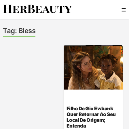
Skip
☰
to
content
Her Beauty
Tag:
Bless
Filho De Gio Ewbank
Quer Retornar Ao Seu
Local De Origem;
Entenda