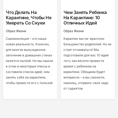
Что Делать На
Чем Занять Ребенка
Карантине, Чтобы Не
На Карантине: 10
Умереть Со Скуки
Отличных Идей
Образ Жизни
Образ Жизни
Самоизоляция – это наша
Карантин застиг врасплох
новая реальность. Конечно,
большинство родителей. Но не
для многих вынужденное
стоит отчаиваться! Мы
заточение в домашних стенах
подготовили для вас 10 идей
кажется пыткой. Но мы нашли
того, как весело провести
в этом и некоторые плюсы и
время с ребенком на
составили список идей, чем
карантине. Обещаем будет
занять себя на карантине,
интересно – и вы сможете,
чтобы провести его с пользой.
наконец, оторвать свое чадо
от гаджетов.