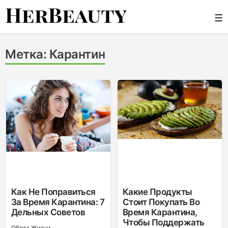
Skip
☰
to
content
Her Beauty
Метка:
Карантин
Как Не Поправиться
Какие Продукты
За Время Карантина: 7
Стоит Покупать Во
Дельных Советов
Время Карантина,
Чтобы Поддержать
Образ Жизни