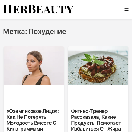
Skip
☰
to
content
Her Beauty
Метка:
Похудение
«Оземпиковое Лицо»:
Фитнес-Тренер
Как Не Потерять
Рассказала, Какие
Молодость Вместе С
Продукты Помогают
Килограммами
Избавиться От Жира