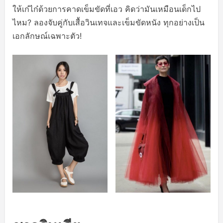
ให้เก๋ไก๋ด้วยการคาดเข็มขัดที่เอว คิดว่ามันเหมือนเด็กไป
ไหม? ลองจับคู่กับเสื้อวินเทจและเข็มขัดหนัง ทุกอย่างเป็น
เอกลักษณ์เฉพาะตัว!