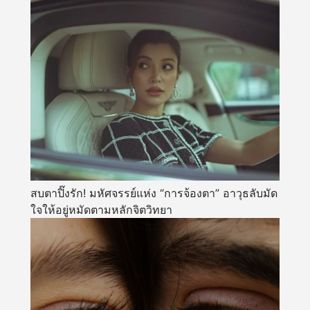
สบตาปิ๊งรัก! มหัศจรรย์แห่ง “การจ้องตา” อาวุธลับมัด
ใจให้อยู่หมัดตามหลักจิตวิทยา