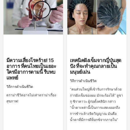
มีความเสี่ยงโรคร้าย! 15
เทคนิคฝังเข็มจากญี่ปุ่นสุด
อาการ ที่คนไทยเป็นเยอะ
ปัง ที่จะทำคุณกลายเป็น
ใครมีอาการตามนี้ รีบพบ
มนุษย์เม่น
แพทย์
วิถีการดำเนินชีวิต
วิถีการดำเนินชีวิต
“คนส่วนใหญ่ที่เข้ารับการรักษาด้วย
ดราม่าชีวิตอาจไม่เท่าดราม่าเรื่อง
การฝังเข็มของผม มักจะร้องไห้” ยูซา
สุขภาพ!
กุ ชิราคาวะ ผู้ก่อตั้งคลินิก กล่าว
“น้ำตาเหล่านี้เป็นการแสดงออกถึง
การชำระล้างจิตวิญญาณ มันคือ
น้ำตาที่มีการดีท็อกซ์จากภายใน”