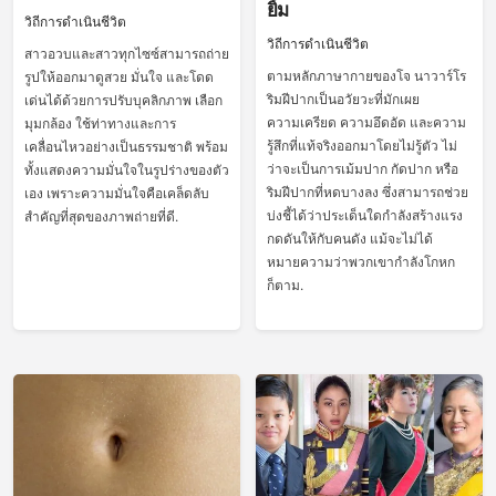
ยิ้ม
วิถีการดำเนินชีวิต
วิถีการดำเนินชีวิต
สาวอวบและสาวทุกไซซ์สามารถถ่าย
ตามหลักภาษากายของโจ นาวาร์โร
รูปให้ออกมาดูสวย มั่นใจ และโดด
ริมฝีปากเป็นอวัยวะที่มักเผย
เด่นได้ด้วยการปรับบุคลิกภาพ เลือก
ความเครียด ความอึดอัด และความ
มุมกล้อง ใช้ท่าทางและการ
รู้สึกที่แท้จริงออกมาโดยไม่รู้ตัว ไม่
เคลื่อนไหวอย่างเป็นธรรมชาติ พร้อม
ว่าจะเป็นการเม้มปาก กัดปาก หรือ
ทั้งแสดงความมั่นใจในรูปร่างของตัว
ริมฝีปากที่หดบางลง ซึ่งสามารถช่วย
เอง เพราะความมั่นใจคือเคล็ดลับ
บ่งชี้ได้ว่าประเด็นใดกำลังสร้างแรง
สำคัญที่สุดของภาพถ่ายที่ดี.
กดดันให้กับคนดัง แม้จะไม่ได้
หมายความว่าพวกเขากำลังโกหก
ก็ตาม.