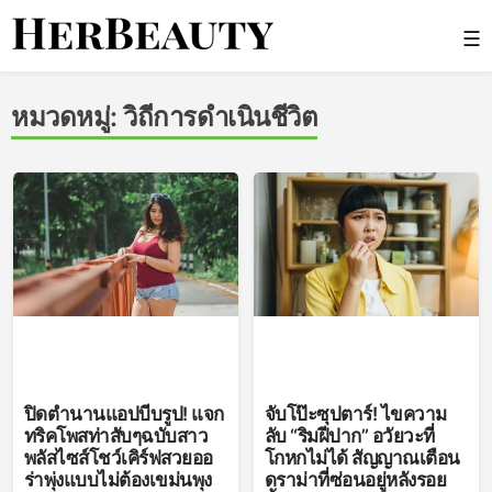
Skip
☰
to
content
Her Beauty
หมวดหมู่:
วิถีการดำเนินชีวิต
ปิดตำนานแอปบีบรูป! แจก
จับโป๊ะซุปตาร์! ไขความ
ทริคโพสท่าสับๆฉบับสาว
ลับ “ริมฝีปาก” อวัยวะที่
พลัสไซส์โชว์เคิร์ฟสวยออ
โกหกไม่ได้ สัญญาณเตือน
ร่าพุ่งแบบไม่ต้องเขม่นพุง
ดราม่าที่ซ่อนอยู่หลังรอย