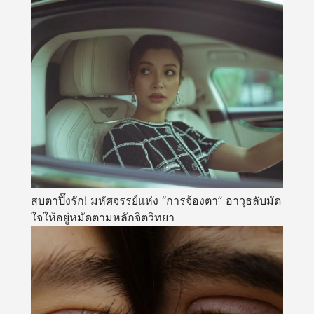
สบตาปิ๊งรัก! มหัศจรรย์แห่ง “การจ้องตา” อาวุธลับมัด
ใจให้อยู่หมัดตามหลักจิตวิทยา