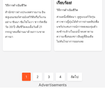
เรียบร้อย!
วิถีการดำเนินชีวิต
วิถีการดำเนินชีวิต
สำนักข่าวต่างประเทศรายงาน อิน
ส่วนหนึ่งที่คัดมา: ยูทูบเบอร์วัยรุ่น
ฟลูเอนเซอร์สายมังสวิรัติหรือวีแกน
สาวชาวญี่ปุ่นได้ทำการถ่ายคลิปเพื่อ
อย่าง ชันนา ซัมโซโนวา ชาวรัสเซีย
แชร์ประสบการณ์การทดลองจุ่มตัว
วัย 39 ปี เสียชีวิตลงเมื่อวันที่ 21
ลงชำระล้างในแม่น้ำคงคาตาม
กรกฎาคมที่ผ่านมาด้วยภาวะขาด
ความเชื่อของชาวฮินดูที่อินเดีย
สารอา
ไม่ทันไรอาการออกเลย
Posts
1
2
3
4
ถัดไป
Pagination
Advertisements