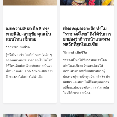
เผยความลับสะดือ 6 ทรง
เปิดเหตุผลเจาะลึก ทำไม
ทายนิสัย-อายุขัย คุณเป็น
“ราชวงศ์ไทย” ถึงได้รับการ
แบบไหน เช็กเลย
ยกย่องว่าก้าวหน้าและทรง
พลวัตที่สุดในเอเชีย!
วิถีการดำเนินชีวิต
วิถีการดำเนินชีวิต
รู้หรือไม่คะว่า “สะดือ” รอยบุ๋มเล็ก ๆ
ราชวงศ์ไทยได้รับการมองว่าโดด
กลางหน้าท้องที่เราอาจจะไม่ได้โชว์
เด่นในเอเชียตะวันออกเฉียงใต้
ให้ใครเห็นบ่อยนัก กลับกลายเป็นจุด
เพราะสามารถปรับบทบาทจากผู้
ที่สามารถบ่งบอกถึงลักษณะนิสัยส่วน
ปกครองสู่การเป็นศูนย์รวมจิตใจ นัก
ลึกของเราได้อย่างไม่น่าเชื่อ!
พัฒนา และสถาบันที่ยืดหยุ่นต่อการ
เปลี่ยนแปลงของสังคมและโลกสมัย
ใหม่ได้อย่างต่อเนื่อง.