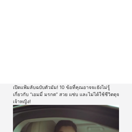
เปิดแฟ้มลับฉบับตัวมัม! 10 ข้อที่คุณอาจจะยังไม่รู้
เกี่ยวกับ “เอมมี่ มรกต” สวย แซ่บ และไม่ได้ใช้ชีวิตดุจ
เจ้าหญิง!