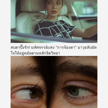
สบตาปิ๊งรัก! มหัศจรรย์แห่ง “การจ้องตา” อาวุธลับมัด
ใจให้อยู่หมัดตามหลักจิตวิทยา