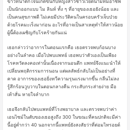
ข่าวที่น่าตกใจนี้เกิดขึ้นกับหญิงสาวชาวเวียดนามที่มีอาชีพ
เป็นนักออกแบบ ไม ลินห์ ทั้ง ๆ ที่อายุของเธอยังน้อย และ
เป็นคนสุขภาพดี ไม่เคยมีประวัติคนในครอบครัวเจ็บป่วย
ด้วยโรคมะเร็งมาก่อน อะไรที่อาจเป็นสาเหตุทำให้สาวน้อย
ผู้นี้ต้องเผชิญกับโรคร้ายกันแน่
เธอกล่าวว่าอาการในตอนแรกคือ เธอตรวจพบก้อนบาง
อย่างในลำคอ เมื่อไปพบแพทย์ เธอพบว่าตัวเองเป็นเพียง
โรคหวัดลงคอเท่านั้นเนื่องจากนอนดึก แพทย์จึงแนะนำให้
เปลี่ยนพฤติกรรมการนอน แต่ผลลัพธ์กลับไม่เป็นอย่างที่
คาด อาการของเธอยิ่งทวีความรุนแรงมากขึ้น กลืนไม่ลง
รู้สึกร้อนวูบวาบในตอนกลางคืน กระสับกระส่ายง่าย มือ
เท้าสั่น หายใจลำบาก
เธอจึงกลับไปพบแพทย์ที่โรงพยาบาล และตรวจพบว่าค่า
เอนไซม์ในตับของเธอสูงถึง 300 ในขณะที่คนปกติจะมีค่า
นี้อยู่ต่ำกว่า 40 นอกจากนี้แพทย์ยังสงสัยว่าที่ต่อมไทรอยด์