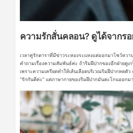
ความรักสั่นคลอน? ดูได้จากรอย
เวลาคู่รักดาราที่มีข่าวระหองระแหงแต่ออกมาโชว์หวานส
คำถามเรื่องความสัมพันธ์ค่ะ ถ้าริมฝีปากของอีกฝ่ายดูเกร็ง
เพราะความเครียดทำให้เส้นเลือดบริเวณริมฝีปากหดตั
“รักกันดีค่ะ” แต่ภาษากายของริมฝีปากมันตะโกนออกมาว่า