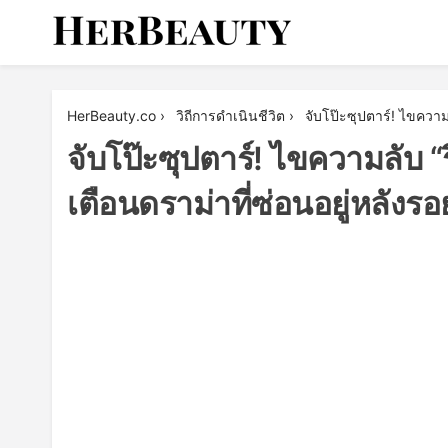
Skip
to
content
Her Beauty
HerBeauty.co
›
วิถีการดำเนินชีวิต
›
จับโป๊ะซุปตาร์! ไขความล
จับโป๊ะซุปตาร์! ไขความลับ “
เตือนดราม่าที่ซ่อนอยู่หลังรอย