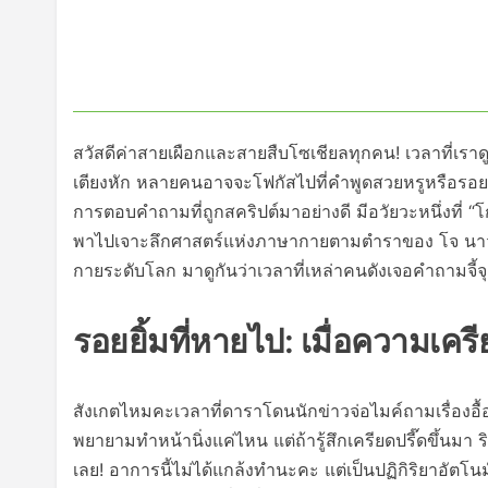
สวัสดีค่าสายเผือกและสายสืบโซเชียลทุกคน! เวลาที่เร
เตียงหัก หลายคนอาจจะโฟกัสไปที่คำพูดสวยหรูหรือรอยยิ
การตอบคำถามที่ถูกสคริปต์มาอย่างดี มีอวัยวะหนึ่งที่ “โ
พาไปเจาะลึกศาสตร์แห่งภาษากายตามตำราของ โจ นาวาร์
กายระดับโลก มาดูกันว่าเวลาที่เหล่าคนดังเจอคำถามจี
รอยยิ้มที่หายไป: เมื่อความเคร
สังเกตไหมคะเวลาที่ดาราโดนนักข่าวจ่อไมค์ถามเรื่อ
พยายามทำหน้านิ่งแค่ไหน แต่ถ้ารู้สึกเครียดปรี๊ดขึ้นม
เลย! อาการนี้ไม่ได้แกล้งทำนะคะ แต่เป็นปฏิกิริยาอัต