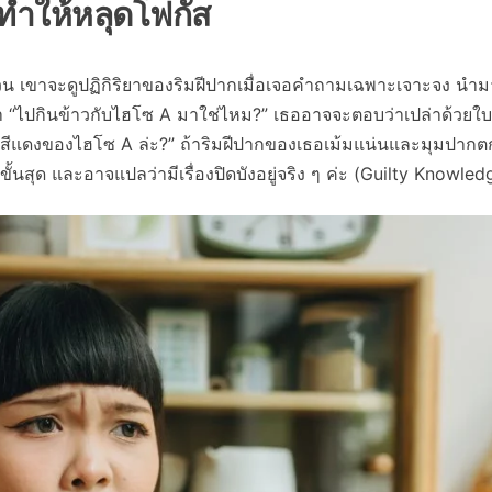
ทำให้หลุดโฟกัส
บสวน เขาจะดูปฏิกิริยาของริมฝีปากเมื่อเจอคำถามเฉพาะเจาะจง นำม
่า “ไปกินข้าวกับไฮโซ A มาใช่ไหม?” เธออาจจะตอบว่าเปล่าด้วยใบ
ร์ตสีแดงของไฮโซ A ล่ะ?” ถ้าริมฝีปากของเธอเม้มแน่นและมุมปากต
ขั้นสุด และอาจแปลว่ามีเรื่องปิดบังอยู่จริง ๆ ค่ะ (Guilty Knowled