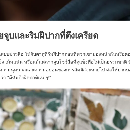
จูบและริมฝีปากที่ตึงเครียด
ยบข่าวลือ ให้จับตาดูที่ริมฝีปากตอนที่พวกเขามองหน้ากันหรือต
 เม้มแน่น หรือแม้แต่ฉากจูบโชว์สื่อที่ดูแข็งทื่อไม่เป็นธรรมชาติ น
ว ความนุ่มนวลและความอบอุ่นของการสัมผัสจะหายไป ต่อให้ปากบ
 “มีซัมติงผิดปกติแน่ ๆ!”