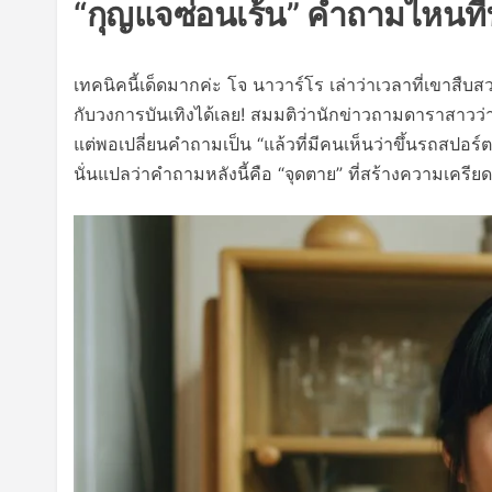
“กุญแจซ่อนเร้น” คำถามไหนที่
เทคนิคนี้เด็ดมากค่ะ โจ นาวาร์โร เล่าว่าเวลาที่เขาสื
กับวงการบันเทิงได้เลย! สมมติว่านักข่าวถามดาราสาวว
แต่พอเปลี่ยนคำถามเป็น “แล้วที่มีคนเห็นว่าขึ้นรถสปอ
นั่นแปลว่าคำถามหลังนี้คือ “จุดตาย” ที่สร้างความเครียด