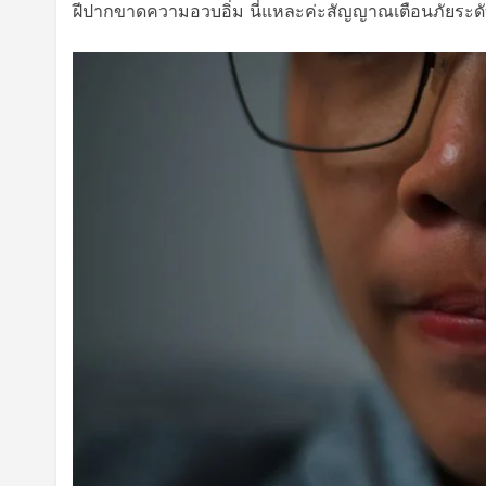
ฝีปากขาดความอวบอิ่ม นี่แหละค่ะสัญญาณเตือนภัยระดั