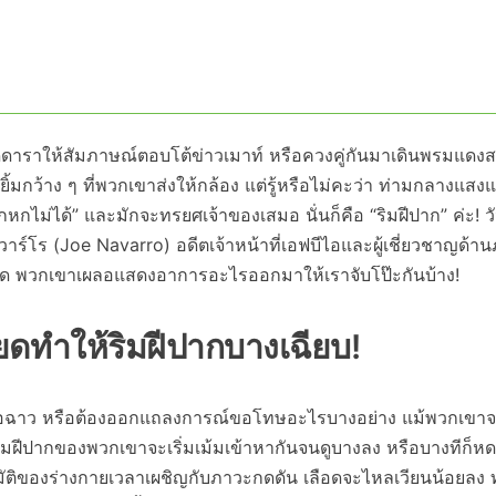
าดูดาราให้สัมภาษณ์ตอบโต้ข่าวเมาท์ หรือควงคู่กันมาเดินพรมแดง
้มกว้าง ๆ ที่พวกเขาส่งให้กล้อง แต่รู้หรือไม่คะว่า ท่ามกลางแ
กหกไม่ได้” และมักจะทรยศเจ้าของเสมอ นั่นก็คือ “ริมฝีปาก” ค่ะ! วั
โร (Joe Navarro) อดีตเจ้าหน้าที่เอฟบีไอและผู้เชี่ยวชาญด้า
้จุด พวกเขาเผลอแสดงอาการอะไรออกมาให้เราจับโป๊ะกันบ้าง!
ียดทำให้ริมฝีปากบางเฉียบ!
งอื้อฉาว หรือต้องออกแถลงการณ์ขอโทษอะไรบางอย่าง แม้พวกเขา
า ริมฝีปากของพวกเขาจะเริ่มเม้มเข้าหากันจนดูบางลง หรือบางทีก็
โนมัติของร่างกายเวลาเผชิญกับภาวะกดดัน เลือดจะไหลเวียนน้อยลง 