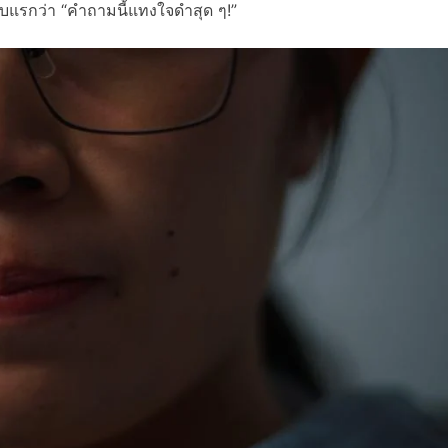
บแรกว่า “คำถามนี้แทงใจดำสุด ๆ!”