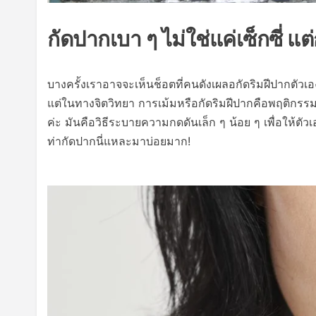
กัดปากเบา ๆ ไม่ใช่แค่เซ็กซี่ 
บางครั้งเราอาจจะเห็นช็อตที่คนดังเผลอกัดริมฝีปากตัวเ
แต่ในทางจิตวิทยา การเม้มหรือกัดริมฝีปากคือพฤติกรรม
ค่ะ มันคือวิธีระบายความกดดันเล็ก ๆ น้อย ๆ เพื่อให้ตัวเอ
ท่ากัดปากนี่แหละมาบ่อยมาก!