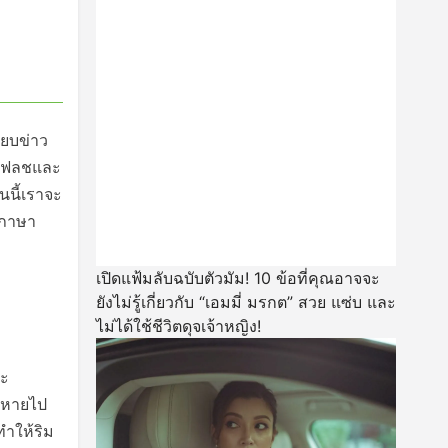
สยบข่าว
สงแฟลชและ
นนี้เราจะ
นภาษา
เปิดแฟ้มลับฉบับตัวมัม! 10 ข้อที่คุณอาจจะ
ยังไม่รู้เกี่ยวกับ “เอมมี่ มรกต” สวย แซ่บ และ
ไม่ได้ใช้ชีวิตดุจเจ้าหญิง!
จะ
หดหายไป
ทำให้ริม