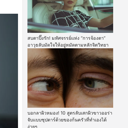
สบตาปิ๊งรัก! มหัศจรรย์แห่ง “การจ้องตา”
อาวุธลับมัดใจให้อยู่หมัดตามหลักจิตวิทยา
บอกลาผิวหมอง! 10 สูตรลับเสกผิวขาวออร่า
จับแบบซุปตาร์ด้วยของก้นครัวที่ทำเองได้
ง่ายๆ