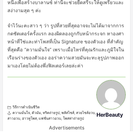
หนึ่งเพื่อสร้างบาลานซ์ ท่านี้จะช่วยยืดสรีระให้ดูเพรียวและ
สง่างามสุด ๆ ค่ะ
จำไว้นะคะสาว ๆ ว่า รูปที่สวยที่สุดอาจจะไม่ได้มาจากการ
กดชัตเตอร์ครั้งแรก ลองผิดลองถูกกับหน้ากระจก หาองศา
หน้าที่ใช่และท่าโพสที่เป็น Signature ของตัวเอง ที่สำคัญ
ที่สุดคือ “ความมั่นใจ” เพราะเมื่อไหร่ที่คุณรักและภูมิใจใน
เรือนร่างของตัวเอง ออร่าความสวยมันจะทะลุรูปภาพออก
มาเองโดยไม่ต้องพึ่งฟิลเตอร์เลยล่ะค่า
วิถีการดำเนินชีวิต
ความมั่นใจ
,
ตัวมัม
,
ทริคถ่ายรูป
,
พลัสไซส์
,
สวยไซส์อวบ
,
HerBeauty
สาวอวบ
,
ฮาวทูโพส
,
แฟชั่นสาวอวบ
,
โพสท่าถ่ายรูป
Advertisements