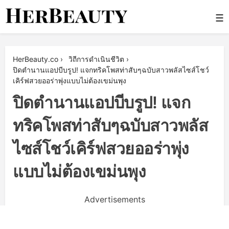
Skip
☰
to
content
Her Beauty
HerBeauty.co
›
วิถีการดำเนินชีวิต
›
ปิดตำนานแอปบีบรูป! แจกทริคโพสท่าสับๆฉบับสาวพลัสไซส์โชว์
เคิร์ฟสวยออร่าพุ่งแบบไม่ต้องเขม่นพุง
ปิดตำนานแอปบีบรูป! แจก
ทริคโพสท่าสับๆฉบับสาวพลัส
ไซส์โชว์เคิร์ฟสวยออร่าพุ่ง
แบบไม่ต้องเขม่นพุง
Advertisements