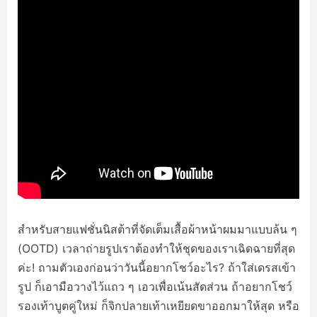
สำหรับสายแฟชั่นนิสต้าที่จัดเต็มเสื้อผ้าหน้าผมมาแบบล้น ๆ
(OOTD) เวลาถ่ายรูปเราต้องทำให้ชุดของเราเฉิดฉายที่สุด
ค่ะ! ถามตัวเองก่อนว่าวันนี้อยากโชว์อะไร? ถ้าใส่เดรสเข้า
รูป ก็เอามือวางไว้แถว ๆ เอวเพื่อเน้นสัดส่วน ถ้าอยากโชว์
รองเท้าบูตคู่ใหม่ ก็จิกปลายเท้าเหยียดขาออกมาให้สุด หรือ