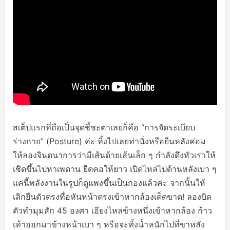
สเต็ปแรกที่ถือเป็นจุดชี้ชะตาเลยก็คือ “การจัดระเบียบ
ร่างกาย” (Posture) ค่ะ ทิ้งไปเลยท่านั่งหรือยืนหลังค่อม
ให้ลองจินตนาการว่ามีเส้นด้ายเส้นเล็ก ๆ กำลังดึงหัวเราให้
เชิดขึ้นไปหาเพดาน ยืดคอให้ยาว เปิดไหล่ไปด้านหลังเบา ๆ
แค่นี้พลังงานในรูปก็ดูแพงขึ้นเป็นกองแล้วค่ะ จากนั้นให้
เลิกยืนตัวตรงทื่อหันหน้าตรงเข้าหากล้องเด็ดขาด! ลองบิด
ตัวทำมุมสัก 45 องศา เอียงไหล่ข้างหนึ่งเข้าหากล้อง ก้าว
เท้าออกมาข้างหน้าเบา ๆ หรือจะทิ้งน้ำหนักไปที่ขาหลัง