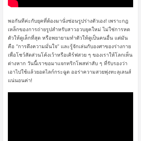
พอกันทีค่ะกับยุคที่ต้องมานั่งซ่อนรูปร่างตัวเอง! เพราะกฎ
เหล็กของการถ่ายรูปสำหรับสาวอวบยุคใหม่ ไม่ใช่การหด
ตัวให้ดูเล็กที่สุด หรือพยายามทำตัวให้ดูเป็นคนอื่น แต่มัน
คือ “การดึงความมั่นใจ” และรู้จักเล่นกับองศาของร่างกาย
เพื่อโชว์สัดส่วนโค้งเว้าหรือเคิร์ฟสวย ๆ ของเราให้โลกเห็น
ต่างหาก วันนี้เราขอมาแจกทริกโพสท่าสับ ๆ ที่รับรองว่า
เอาไปใช้แล้วยอดไลก์กระฉูด ออร่าความสวยพุ่งทะลุเลนส์
แน่นอนค่า!