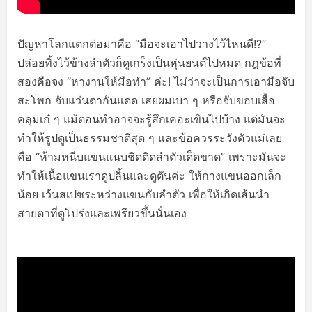
ปัญหาโลกแตกต่อมาคือ “มือจะเอาไปวางไว้ไหนดี!?”
ปล่อยทิ้งไว้ข้างลำตัวก็ดูเกร็งเป็นหุ่นยนต์ไปหมด กฎข้อที่
สองคือจง “หางานให้มือทำ” ค่ะ! ไม่ว่าจะเป็นการเอามือจับ
สะโพก จับแว่นตากันแดด เสยผมเบา ๆ หรือจับขอบเสื้อ
คลุมเก๋ ๆ แม้ตอนทำอาจจะรู้สึกเคอะเขินไปบ้าง แต่มันจะ
ทำให้รูปดูเป็นธรรมชาติสุด ๆ และข้อควรระวังตัวแม่เลย
คือ “ห้ามหนีบแขนแนบชิดติดลำตัวเด็ดขาด” เพราะมันจะ
ทำให้เนื้อแขนเราดูปลิ้นและดูตันค่ะ ให้กางแขนออกเล็ก
น้อย เว้นสเปซระหว่างแขนกับลำตัว เพื่อให้เกิดเส้นนำ
สายตาที่ดูโปร่งและเพรียวขึ้นนั่นเอง