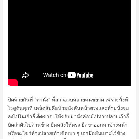
ปิดท้ายกันที่ “ท่านั่ง” ที่สาวอวบหลายคนขยาด เพราะนั่งที
ไรดูตันทุกที เคล็ดลับคือห้ามนั่งหันหน้าตรงและห้ามนั่งจม
ลงไปในเก้าอี้เด็ดขาด! ให้ขยับมานั่งค่อนไปทางปลายเก้าอี้
บิดลำตัวไปด้านข้าง ยืดหลังให้ตรง ยืดขาออกมาข้างหน้า
หรือจะไขว่ห้างปลายเท้าเชิดเบา ๆ เอามือยันเบาะไว้ข้าง