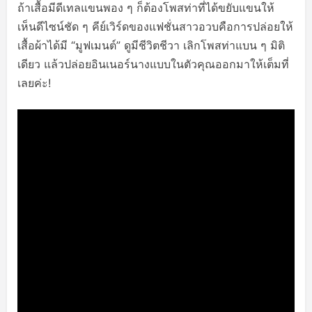
ถ้าเสื้อมีดีเทลแขนพอง ๆ ก็ต้องโพสท่าที่ได้ขยับแขนให้
เห็นดีไซน์ชัด ๆ คีย์เวิร์ดของแฟชั่นสาวอวบคือการปล่อยให้
เสื้อผ้าได้มี “มูฟเมนต์” ดูมีชีวิตชีวา เลิกโพสท่าแบน ๆ มิติ
เดียว แล้วปล่อยอินเนอร์นางแบบในตัวคุณออกมาให้เต็มที่
เลยค่ะ!