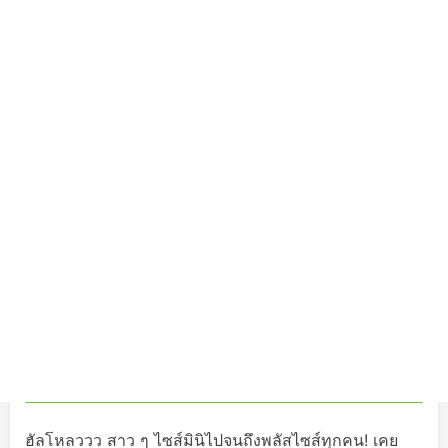
ฮัลโหลววว สาว ๆ ไซส์มินิไปจนถึงพลัสไซส์ทุกคน! เคย