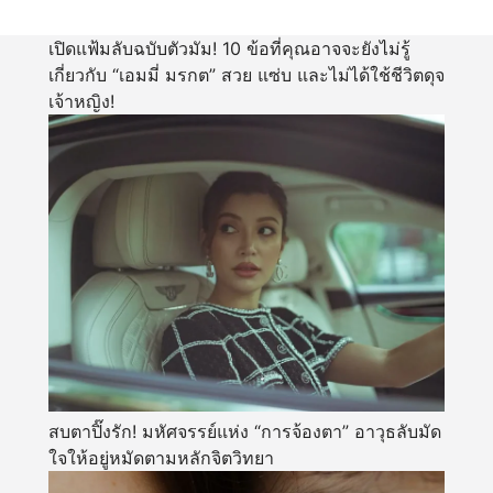
เปิดแฟ้มลับฉบับตัวมัม! 10 ข้อที่คุณอาจจะยังไม่รู้
เกี่ยวกับ “เอมมี่ มรกต” สวย แซ่บ และไม่ได้ใช้ชีวิตดุจ
เจ้าหญิง!
สบตาปิ๊งรัก! มหัศจรรย์แห่ง “การจ้องตา” อาวุธลับมัด
ใจให้อยู่หมัดตามหลักจิตวิทยา