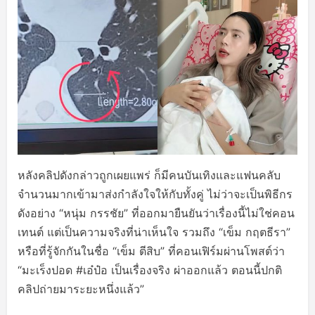
หลังคลิปดังกล่าวถูกเผยแพร่ ก็มีคนบันเทิงและแฟนคลับ
จำนวนมากเข้ามาส่งกำลังใจให้กับทั้งคู่ ไม่ว่าจะเป็นพิธีกร
ดังอย่าง “หนุ่ม กรรชัย” ที่ออกมายืนยันว่าเรื่องนี้ไม่ใช่คอน
เทนต์ แต่เป็นความจริงที่น่าเห็นใจ รวมถึง “เข็ม กฤตธีรา”
หรือที่รู้จักกันในชื่อ “เข็ม ตีสิบ” ที่คอนเฟิร์มผ่านโพสต์ว่า
“มะเร็งปอด #เอ๋ป๋อ เป็นเรื่องจริง ผ่าออกแล้ว ตอนนี้ปกติ
คลิปถ่ายมาระยะหนึ่งแล้ว”