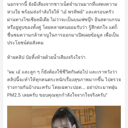
นอกจากนี้ ยังมีเสียงจากชาวเน็ตจำนวนมากที่แสดงความ
ห่วงใย พร้อมส่งกำลังใจให้ “เอ๋ พรทิพย์” และครอบครัว
ผ่านทางโซเชียลมีเดีย ไม่ว่าจะเป็นบนเฟซบุ๊ก อินสตาแกรม
หรือยูทูบของทั้งคู่ โดยหลายคนยอมรับว่า รู้สึกตกใจ แต่ก็
ชื่นชมความกล้าหาญในการออกมาเปิดเผยข้อมูล เพื่อเป็น
ประโยชน์ต่อสังคม
ท้ายคลิป ป๋อทิ้งท้ายด้วยน้ำเสียงจริงใจว่า
“ผม เอ๋ และลูก ๆ ก็ยังต้องใช้ชีวิตกันต่อไป และเราหวังว่า
คลิปนี้จะทำให้ทุกคนตระหนักเรื่องสุขภาพมากขึ้น ไปตรวจ
ร่างกายกันบ้างนะครับ โดยเฉพาะปอด… อย่าประมาทฝุ่น
PM2.5 เลยครับ ขอบคุณทุกกำลังใจจากใจจริงครับ”