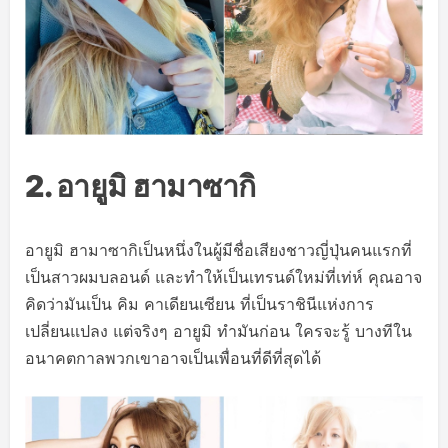
2. อายูมิ ฮามาซากิ
อายูมิ ฮามาซากิเป็นหนึ่งในผู้มีชื่อเสียงชาวญี่ปุ่นคนแรกที่
เป็นสาวผมบลอนด์ และทำให้เป็นเทรนด์ใหม่ที่เท่ห์ คุณอาจ
คิดว่ามันเป็น คิม คาเดียนเซียน ที่เป็นราชินีแห่งการ
เปลี่ยนแปลง แต่จริงๆ อายูมิ ทำมันก่อน ใครจะรู้ บางทีใน
อนาคตกาลพวกเขาอาจเป็นเพื่อนที่ดีที่สุดได้