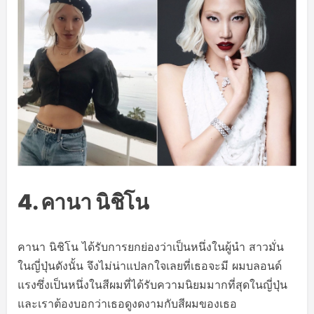
4. คานา นิชิโน
คานา นิชิโน ได้รับการยกย่องว่าเป็นหนึ่งในผู้นำ สาวมั่น
ในญี่ปุ่นดังนั้น จึงไม่น่าแปลกใจเลยที่เธอจะมี ผมบลอนด์
แรงซึ่งเป็นหนึ่งในสีผมที่ได้รับความนิยมมากที่สุดในญี่ปุ่น
และเราต้องบอกว่าเธอดูงดงามกับสีผมของเธอ