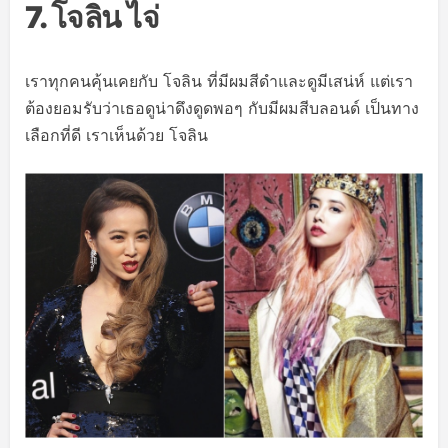
7. โจลิน ไจ่
เราทุกคนคุ้นเคยกับ โจลิน ที่มีผมสีดำและดูมีเสน่ห์ แต่เรา
ต้องยอมรับว่าเธอดูน่าดึงดูดพอๆ กับมีผมสีบลอนด์ เป็นทาง
เลือกที่ดี เราเห็นด้วย โจลิน