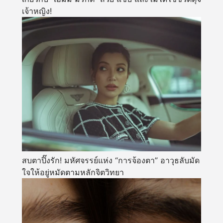
เจ้าหญิง!
สบตาปิ๊งรัก! มหัศจรรย์แห่ง “การจ้องตา” อาวุธลับมัด
ใจให้อยู่หมัดตามหลักจิตวิทยา