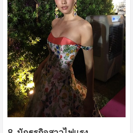
8. นักธุรกิจสาวไฟแรง