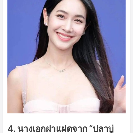
4. นางเอกฝาแฝดจาก “ปลาบู่