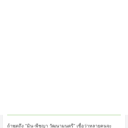
ถ้าพูดถึง “มิน-พีชญา วัฒนามนตรี” เชื่อว่าหลายคนจะ