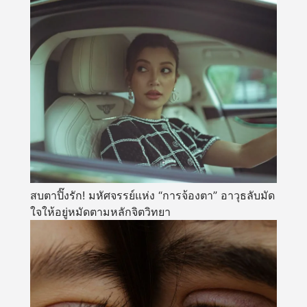
สบตาปิ๊งรัก! มหัศจรรย์แห่ง “การจ้องตา” อาวุธลับมัด
ใจให้อยู่หมัดตามหลักจิตวิทยา