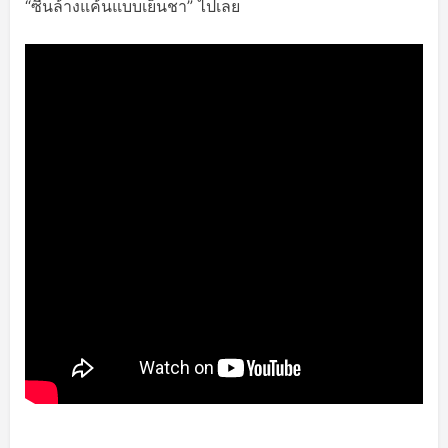
“ซีนล้างแค้นแบบเย็นชา” ไปเลย