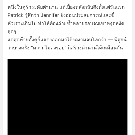
หนึ่งในคู่รักระดับตำนาน แต่เบื้องหลังกลับตึงตั้งแต่วันแรก
Patrick รู้สึกว่า Jennifer ยังอ่อนประสบการณ์และขี้
หัวเราะเกินไป ทำให้ต้องถ่ายซ้ำหลายรอบจนเขาหงุดหงิด
สุดๆ
แต่สุดท้ายทั้งคู่ก็แสดงออกมาได้งดงามจนโลกจำ — พิสูจน์
ว่าบางครั้ง “ความไม่ลงรอย” ก็สร้างตำนานได้เหมือนกัน