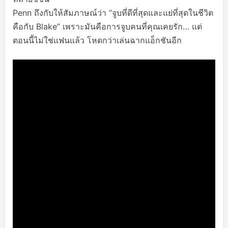
Penn ถึงกับให้สัมภาษณ์ว่า “จูบที่ดีที่สุดและแย่ที่สุดในชีวิต
คือกับ Blake” เพราะมันคือการจูบคนที่คุณเคยรัก… แต่
ตอนนี้ไม่ใช่แฟนแล้ว โหดกว่าเล่นฉากแอ็กชันอีก