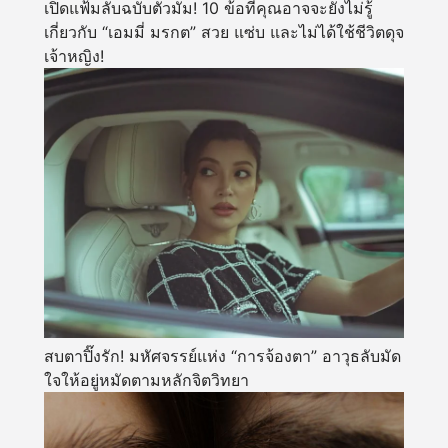
เปิดแฟ้มลับฉบับตัวมัม! 10 ข้อที่คุณอาจจะยังไม่รู้
เกี่ยวกับ “เอมมี่ มรกต” สวย แซ่บ และไม่ได้ใช้ชีวิตดุจ
เจ้าหญิง!
สบตาปิ๊งรัก! มหัศจรรย์แห่ง “การจ้องตา” อาวุธลับมัด
ใจให้อยู่หมัดตามหลักจิตวิทยา