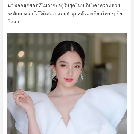
นางเอกสุดฮอตที่ไม่ว่าจะอยู่ในยุคไหน ก็ยังคงความสวย
ระดับนางเอกไว้ได้เสมอ แถมยังดูแลตัวเองดีจนใคร ๆ ต้อง
อิจฉา