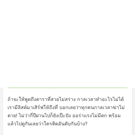
ถ้าจะให้พูดถึงดาราที่สวยไม่สร่าง กาลเวลาทำอะไรไม่ได้
เรามีลิสต์มาเสิร์ฟให้ถึงที่ บอกเลยว่าทุกคนกาลเวลาฆ่าไม่
ตาย! ไม่ว่ากี่ปีผ่านไปก็ยังเป๊ะปัง ออร่าแรงไม่มีตก พร้อม
แล้วไปดูกันเลยว่าใครติดอันดับกันบ้าง?