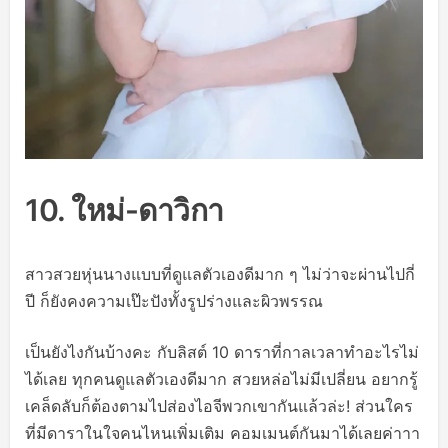
10. ใหม่-ดาวิกา
สาวสวยหุ่นนางแบบที่ดูแลตัวเองดีมาก ๆ ไม่ว่าจะผ่านไปกี่
ปี ก็ยังคงความเป๊ะปังทั้งรูปร่างและผิวพรรณ
เป็นยังไงกันบ้างคะ กับลิสต์ 10 ดาราที่กาลเวลาทำอะไรไม่
ได้เลย ทุกคนดูแลตัวเองดีมาก สวยหล่อไม่มีเปลี่ยน อยากรู้
เคล็ดลับก็ต้องตามไปส่องไอจีพวกเขากันแล้วล่ะ! ส่วนใคร
ที่มีดาราในใจคนไหนเพิ่มเติม คอมเมนต์กันมาได้เลยค่าาา