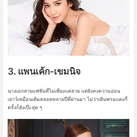
3. แพนเค้ก-เขมนิจ
นางเอกสายแฟชั่นที่ไม่เพียงแค่สวย แต่ยังคงความอ่อน
เยาว์เหมือนเดิมตลอดหลายปีที่ผ่านมา ไม่ว่าเดินพรมแดงกี่
ครั้งก็ยังเป๊ะสุด ๆ