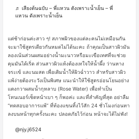
♬ เสียงต้นฉบับ – พี่แหวน ดังเพราะน้ำเย็น – พี่
แหวน ดังเพราะน้ำเย็น
แต่ช้าก่อนค่ะสาว ๆ! สภาพผิวของแต่ละคนไม่เหมือนกัน
จะมาใช้สูตรเดียวกันหมดไม่ได้นะคะ ถ้าคุณเป็นสาวผิวมัน
ลองเน้นส่วนผสมอย่างน้ำมะนาวหรือมะเขือเทศที่จะช่วย
คุมมันได้เริ่ด ส่วนสาวผิวแห้งต้องเทใจให้น้ำผึ้ง ว่านหาง
จระเข้ และนมสด เพื่อเติมน้ำให้ผิวฉ่ำวาว สำหรับสาวผิว
แพ้ง่ายต้องระวังเป็นพิเศษ แนะนำให้ใช้สูตรอ่อนโยนอย่าง
แตงกวาผสมน้ำกุหลาบ (Rose Water) เพื่อทำเป็น
โทนเนอร์เช็ดหน้าเบา ๆ ก็พอค่ะ และที่สำคัญที่สุด อย่าลืม
“ทดสอบอาการแพ้” ที่ท้องแขนทิ้งไว้สัก 24 ชั่วโมงก่อนทา
ลงบนหน้าทุกครั้งนะคะ ปลอดภัยไว้ก่อน หน้าจะได้ไม่พัง!
@njy.j6524