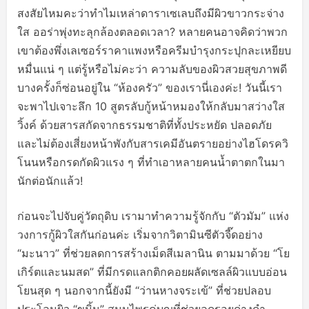
สงสัยไหมคะว่าทำไมเหล่าดาราเซเลบถึงมีผิวขาวกระจ่าง
ใส ออร่าพุ่งทะลุกล้องตลอดเวลา? หลายคนอาจคิดว่าพวก
เขาต้องพึ่งเลเซอร์ราคาแพงหรือครีมบำรุงกระปุกละเหยียบ
หมื่นแน่ ๆ แต่รู้หรือไม่คะว่า ความลับของผิวสวยสุขภาพดี
บางครั้งก็ซ่อนอยู่ใน “ห้องครัว” ของเรานี่เองค่ะ! วันนี้เรา
จะพาไปเจาะลึก 10 สูตรลับกู้หน้าหมองให้กลับมาสว่างใส
วิ้งค์ ด้วยสารสกัดจากธรรมชาติที่ทั้งประหยัด ปลอดภัย
และไม่ต้องเสี่ยงหน้าพังกับสารเคมีอันตรายอย่างไฮโดรควิ
โนนหรือกรดกัดผิวแรง ๆ ที่ทำเอาหลายคนน้ำตาตกในมา
นักต่อนักแล้ว!
ก่อนจะไปจับคู่วัตถุดิบ เรามาทำความรู้จักกับ “ตัวมัม” แห่ง
วงการกู้ผิวใสกันก่อนค่ะ เริ่มจากวิตามินซีตัวจี๊ดอย่าง
“มะนาว” ที่ช่วยลดการสร้างเม็ดสีเมลานิน ตามมาด้วย “โย
เกิร์ตและนมสด” ที่มีกรดแลกติกคอยผลัดเซลล์ผิวแบบอ่อน
โยนสุด ๆ นอกจากนี้ยังมี “ว่านหางจระเข้” ที่ช่วยปลอบ