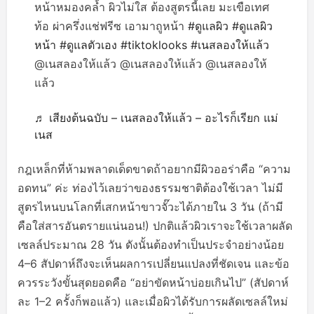
หน้าหมองคล้ำ ผิวไม่ใส ต้องสูตรนี้เลย มะเขือเทศ
ท้อ ผ่าครึ่งแช่ฟรีซ เอามาถูหน้า
#ดูแลผิว
#ดูแลผิว
หน้า
#ดูแลตัวเอง
#tiktoklooks
#เนสลองให้แล้ว
@เนสลองให้แล้ว @เนสลองให้แล้ว @เนสลองให้
แล้ว
♬ เสียงต้นฉบับ – เนสลองให้แล้ว – อะไรก็เรียก แม่
เนส
กฎเหล็กที่ห้ามพลาดเด็ดขาดถ้าอยากมีผิวออร่าคือ “ความ
อดทน” ค่ะ ท่องไว้เลยว่าของธรรมชาติต้องใช้เวลา ไม่มี
สูตรไหนบนโลกที่เสกหน้าขาวจั๊วะได้ภายใน 3 วัน (ถ้ามี
คือใส่สารอันตรายแน่นอน!) ปกติแล้วผิวเราจะใช้เวลาผลัด
เซลล์ประมาณ 28 วัน ดังนั้นต้องทำเป็นประจำอย่างน้อย
4–6 สัปดาห์ถึงจะเห็นผลการเปลี่ยนแปลงที่ชัดเจน และข้อ
ควรระวังขั้นสุดยอดคือ “อย่าขัดหน้าบ่อยเกินไป” (สัปดาห์
ละ 1–2 ครั้งก็พอแล้ว) และเมื่อผิวได้รับการผลัดเซลล์ใหม่