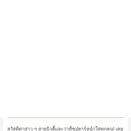
สวัสดีค่าสาว ๆ สายบิวตี้และว่าที่ซุปตาร์หน้าใสทุกคน! เคย