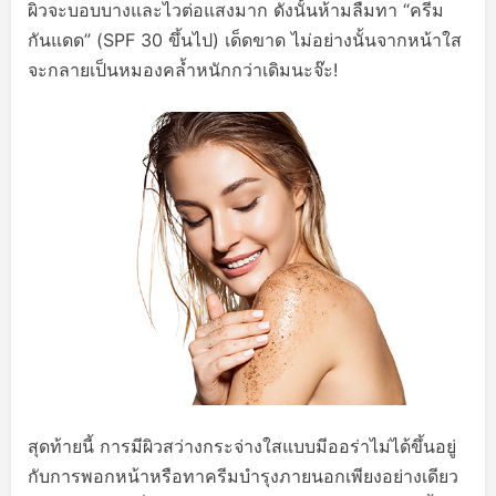
ผิวจะบอบบางและไวต่อแสงมาก ดังนั้นห้ามลืมทา “ครีม
กันแดด” (SPF 30 ขึ้นไป) เด็ดขาด ไม่อย่างนั้นจากหน้าใส
จะกลายเป็นหมองคล้ำหนักกว่าเดิมนะจ๊ะ!
สุดท้ายนี้ การมีผิวสว่างกระจ่างใสแบบมีออร่าไม่ได้ขึ้นอยู่
กับการพอกหน้าหรือทาครีมบำรุงภายนอกเพียงอย่างเดียว