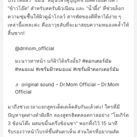
ประโลมผิว “ขมิ้น” สมุนไพรคู่บุญที่ช่วยลดรอยด่างดำ
“ข้าวโอ๊ต” สำหรับสครับผิวเนียน และ “น้ำผึ้ง” ที่ช่วยล็อก
ความชุ่มชื้นให้ผิวดูฉ่ำโกลว์ สารพัดของดีที่หาได้ง่าย ๆ
เหล่านี้แหละค่ะ คืออาวุธลับที่จะมาสยบความหมองคล้ำให้
สิ้นซาก!
@drmom_official
มะนาวทาหน้า แก้ฝ้าได้จริงมั้ย?
#ดอกเตอร์มัม
#หมอแม่
#เซรั่มฝ้าหมอแม่
#เซรั่มฝ้าดอกเตอร์มัม
♬ original sound – Dr.Mom Official – Dr.Mom
Official
มาถึงช่วงเวลาแจกสูตรเด็ดเคล็ดลับกันแล้วค่ะ! ใครที่มี
ปัญหาจุดด่างดำฝังลึก ลองสูตรฮิตตลอดกาลอย่าง “โยเกิร์ต
3 ช้อนโต๊ะ ผสมขมิ้นครึ่งช้อนชา” พอกทิ้งไว้ 15 นาที
รับรองว่าหน้าไบรท์ขึ้นทันตาเห็น ส่วนใครที่อยากผลัด