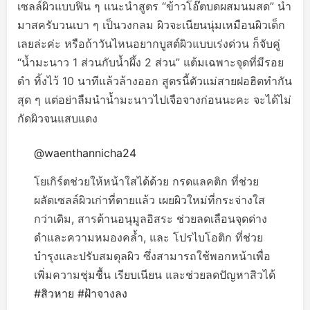
เซลล์ผิวแบบฟิน ๆ แนะนำสูตร “ข้าวโอ๊ตบดผสมนมสด” นำ
มาสครับวนเบา ๆ เป็นวงกลม ผิวจะเนียนนุ่มเหมือนผิวเด็ก
เลยล่ะค่ะ หรือถ้าวันไหนอยากบูสต์ผิวแบบเร่งด่วน ก็จับคู่
“น้ำมะนาว 1 ส่วนกับน้ำผึ้ง 2 ส่วน” แต้มเฉพาะจุดที่มีรอย
ดำ ทิ้งไว้ 10 นาทีแล้วล้างออก สูตรนี้ตัวแม่สายฝอฮิตทำกัน
สุด ๆ แต่อย่าลืมนำน้ำมะนาวไปเจือจางก่อนนะคะ จะได้ไม่
กัดผิวจนแสบแดง
@waenthannicha24
โยเกิร์ตช่วยให้หน้าใสได้ด้วย กรดแลคติก ที่ช่วย
ผลัดเซลล์ผิวเก่าที่ตายแล้ว เผยผิวใหม่ที่กระจ่างใส
กว่าเดิม, สารต้านอนุมูลอิสระ ช่วยลดเลือนจุดด่าง
ดำและความหมองคล้ำ, และ โปรไบโอติก ที่ช่วย
บำรุงและปรับสมดุลผิว ซึ่งสามารถใช้พอกหน้าเพื่อ
เพิ่มความชุ่มชื้น เรียบเนียน และช่วยลดปัญหาสิวได้
#สิวหาย
#ฝ้าจางลง