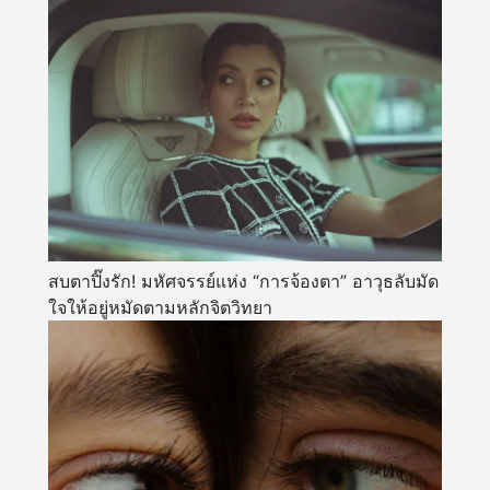
สบตาปิ๊งรัก! มหัศจรรย์แห่ง “การจ้องตา” อาวุธลับมัด
ใจให้อยู่หมัดตามหลักจิตวิทยา