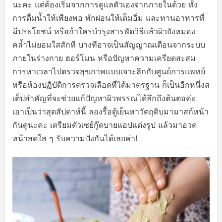
นะคะ แต่ต้องเริ่มจากการดูแลตัวเองจากภายในด้วย ทั้ง
การดื่มน้ำให้เพียงพอ พักผ่อนให้เต็มอิ่ม และทานอาหารที่
มีประโยชน์ หรือถ้าใครบำรุงสารพัดวิธีแล้วผิวยังหมอง
คล้ำไม่ยอมใสสักที บางทีอาจเป็นสัญญาณเตือนจากระบบ
ภายในร่างกาย ฮอร์โมน หรือปัญหาความเครียดสะสม
การหาเวลาไปตรวจสุขภาพแบบเจาะลึกกับศูนย์การแพทย์
หรือห้องปฏิบัติการตรวจเลือดที่ได้มาตรฐาน ก็เป็นอีกหนึ่งส
เต็ปสำคัญที่จะช่วยแก้ปัญหาผิวพรรณได้ลึกถึงต้นตอค่ะ
เอาเป็นว่าสุดสัปดาห์นี้ ลองรื้อตู้เย็นหาวัตถุดิบมามาสก์หน้า
กันดูนะคะ เตรียมตัวเซย์กู๊ดบายแอปแต่งรูป แล้วมาอวด
หน้าสดใส ๆ รับความปังกันได้เลยค่า!