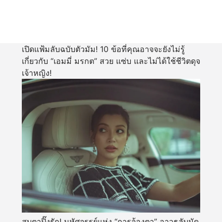
เปิดแฟ้มลับฉบับตัวมัม! 10 ข้อที่คุณอาจจะยังไม่รู้
เกี่ยวกับ “เอมมี่ มรกต” สวย แซ่บ และไม่ได้ใช้ชีวิตดุจ
เจ้าหญิง!
สบตาปิ๊งรัก! มหัศจรรย์แห่ง “การจ้องตา” อาวุธลับมัด