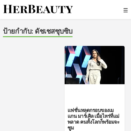
Skip
☰
to
content
Her Beauty
ป้ายกำกับ:
ดัชเชสซุบซิบ
แฟชั่นหลุดกรอบของเม
แกน มาร์เคิล เมื่อไหร่ที่แม่
พลาด คนทั้งโลกก็พร้อมจะ
ซูม