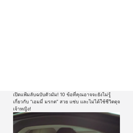
เปิดแฟ้มลับฉบับตัวมัม! 10 ข้อที่คุณอาจจะยังไม่รู้
เกี่ยวกับ “เอมมี่ มรกต” สวย แซ่บ และไม่ได้ใช้ชีวิตดุจ
เจ้าหญิง!