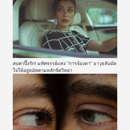
สบตาปิ๊งรัก! มหัศจรรย์แห่ง “การจ้องตา” อาวุธลับมัด
ใจให้อยู่หมัดตามหลักจิตวิทยา